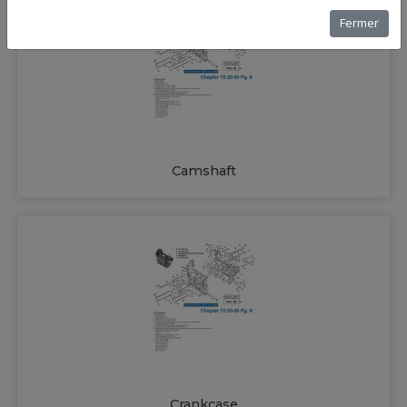
Fermer
Camshaft
Crankcase