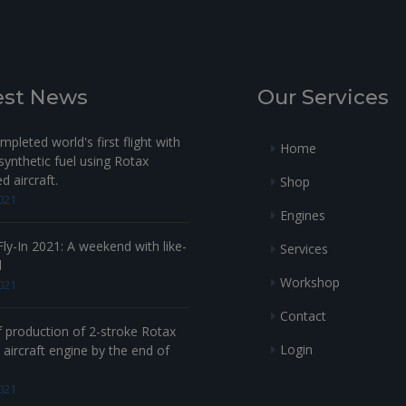
est News
Our Services
pleted world's first flight with
Home
ynthetic fuel using Rotax
 aircraft.
Shop
021
Engines
ly-In 2021: A weekend with like-
Services
d
Workshop
021
Contact
f production of 2-stroke Rotax
Login
aircraft engine by the end of
021