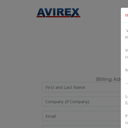
I
V
i
V
c
M
Billing Addr
--
L
E
P
c