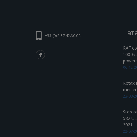
Lat
+33 (0) 2.37.42.30.09.
RAF com
100 % s
powered
06-12-2
Rotax F
minde
23-08-2
Stop o
582 UL 
2021
22-07-2