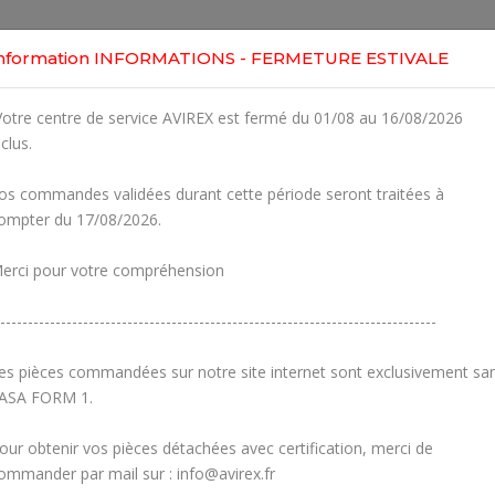
Home
Shop
Engines
Services
Workshop
nformation INFORMATIONS - FERMETURE ESTIVALE
Your addresses
otre centre de service AVIREX est fermé du 01/08 au 16/08/2026
nclus.
os commandes validées durant cette période seront traitées à
ompter du 17/08/2026.
If you have an account please click here to login first
erci pour votre compréhension
ess
Del
-------------------------------------------------------------------------------
es pièces commandées sur notre site internet sont exclusivement sa
ASA FORM 1.
our obtenir vos pièces détachées avec certification, merci de
ommander par mail sur : info@avirex.fr