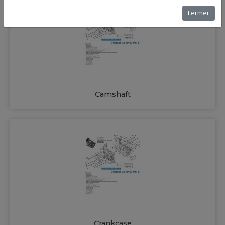
Fermer
Camshaft
Crankcase