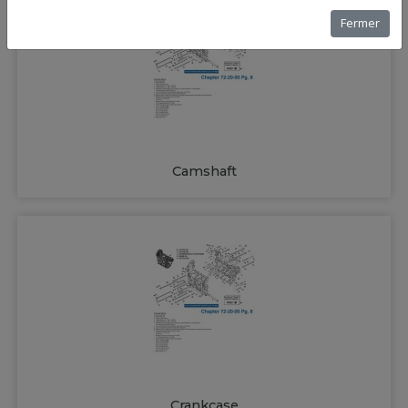
Fermer
Camshaft
Crankcase