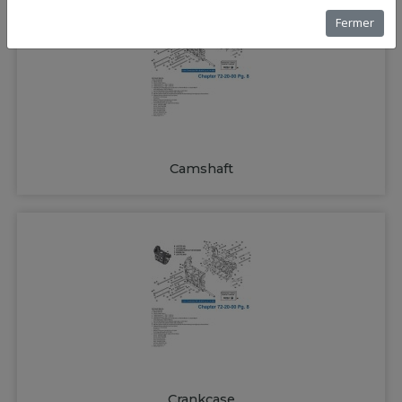
Fermer
Camshaft
Crankcase