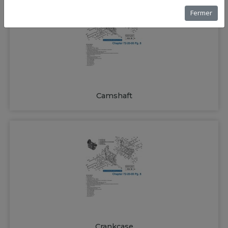
Fermer
Camshaft
Crankcase