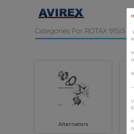
I
Categories For
ROTAX 915IS
V
i
V
c
M
--
L
E
P
Alternators
c