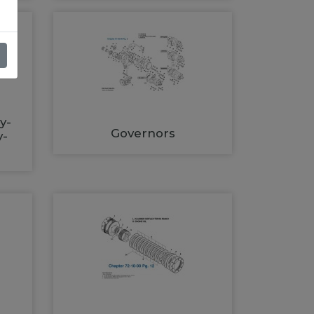
y-
Governors
y-