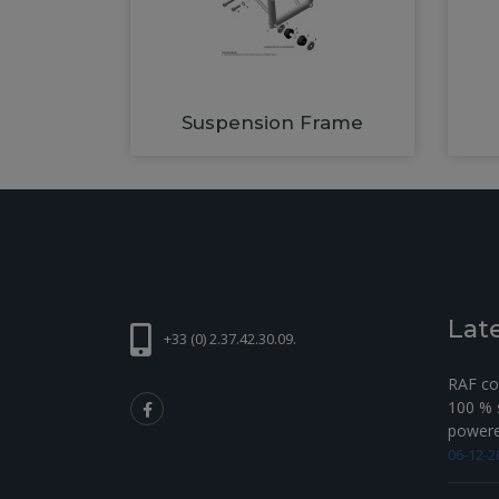
Suspension Frame
Lat
+33 (0) 2.37.42.30.09.
RAF com
100 % s
powered
06-12-2