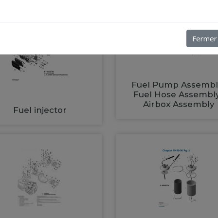
Fermer
Fuel Pump Assembl
Fuel Hose Assembl
Airbox Assembly
Fuel injector