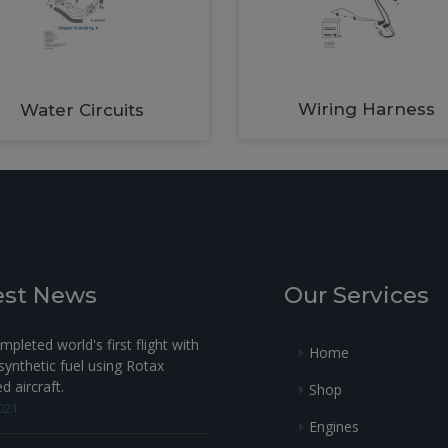
Wiring Harness
Water Circuits
est News
Our Services
pleted world's first flight with
Home
ynthetic fuel using Rotax
 aircraft.
Shop
021
Engines