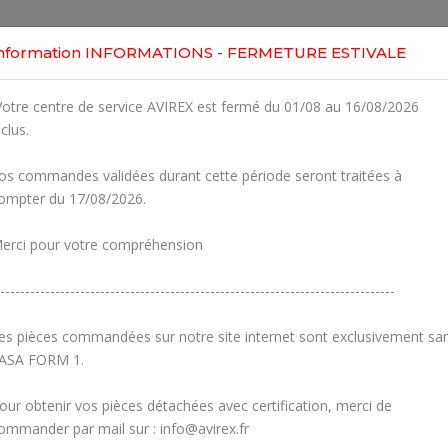
Home
Shop
Engines
Services
Workshop
nformation INFORMATIONS - FERMETURE ESTIVALE
otre centre de service AVIREX est fermé du 01/08 au 16/08/2026
nclus.
os commandes validées durant cette période seront traitées à
ompter du 17/08/2026.
erci pour votre compréhension
-------------------------------------------------------------------------------
es pièces commandées sur notre site internet sont exclusivement sa
ASA FORM 1.
our obtenir vos pièces détachées avec certification, merci de
Camshaft
Crankcase
ommander par mail sur : info@avirex.fr