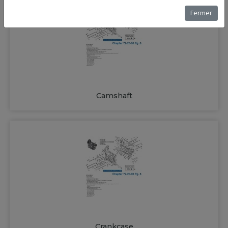
Fermer
Camshaft
Crankcase