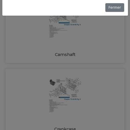
Fermer
Camshaft
Crankcase