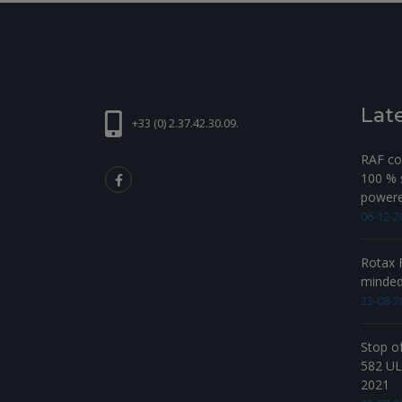
Lat
+33 (0) 2.37.42.30.09.
RAF com
100 % s
powered
06-12-2
Rotax F
minde
23-08-2
Stop o
582 UL 
2021