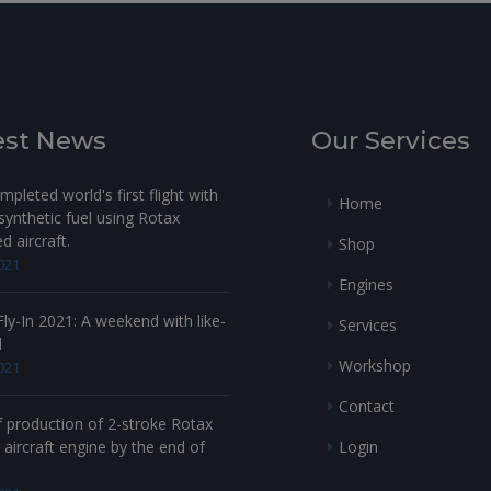
est News
Our Services
pleted world's first flight with
Home
ynthetic fuel using Rotax
 aircraft.
Shop
021
Engines
ly-In 2021: A weekend with like-
Services
d
Workshop
021
Contact
f production of 2-stroke Rotax
Login
aircraft engine by the end of