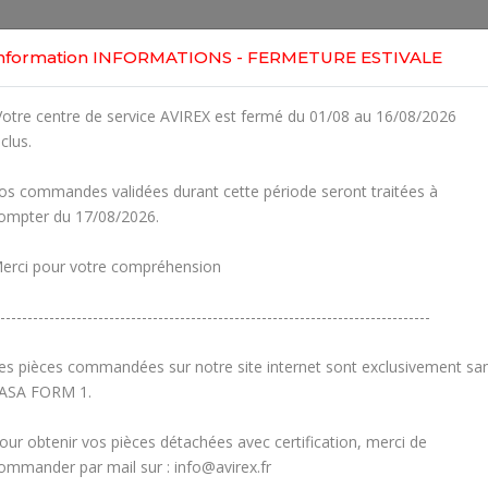
Home
Shop
Engines
Services
Workshop
nformation INFORMATIONS - FERMETURE ESTIVALE
otre centre de service AVIREX est fermé du 01/08 au 16/08/2026
nclus.
os commandes validées durant cette période seront traitées à
ompter du 17/08/2026.
erci pour votre compréhension
-------------------------------------------------------------------------------
es pièces commandées sur notre site internet sont exclusivement sa
ASA FORM 1.
our obtenir vos pièces détachées avec certification, merci de
Carburetors
Crankcase
ommander par mail sur : info@avirex.fr