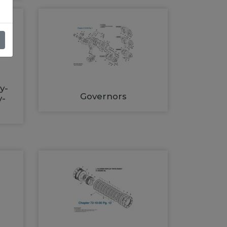
y-
Governors
y-