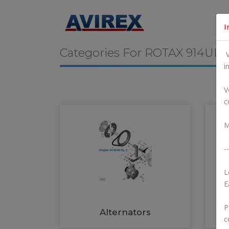
I
Categories For
ROTAX 914UL
V
i
V
c
M
--
L
E
P
Alternators
c