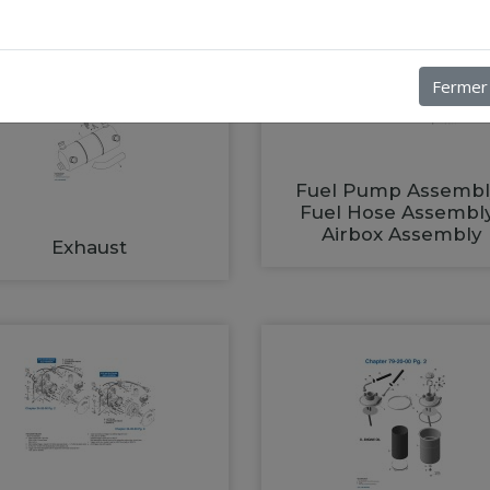
Fermer
Fuel Pump Assembl
Fuel Hose Assembl
Airbox Assembly
Exhaust