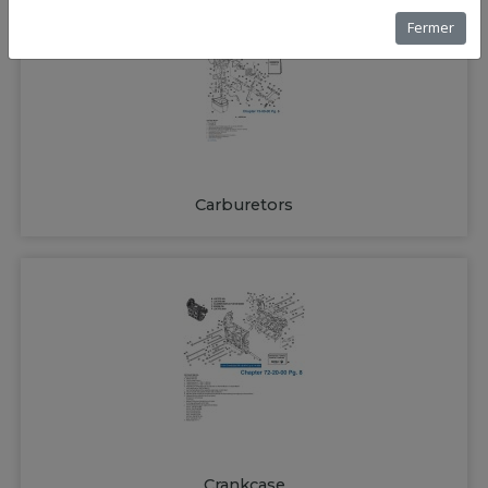
Fermer
Carburetors
Crankcase