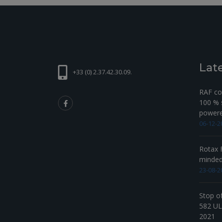
Lat
+33 (0) 2.37.42.30.09.
RAF com
100 % s
powered
06-12-2
Rotax F
minde
23-08-2
Stop o
582 UL 
2021