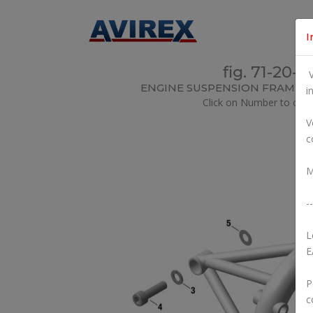
I
fig. 71-20-0
V
ENGINE SUSPENSION FRAME F
i
Click on Number to orde
V
c
M
--
L
E
P
c