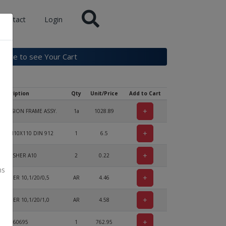
Contact
Login
k here to see Your Cart
escription
Qty
Unit/Price
Add to Cart
+
PENSION FRAME ASSY.
1a
1028.89
+
EW M10X110 DIN 912
1
6.5
+
K WASHER A10
2
0.22
ns
+
WASHER 10,1/20/0,5
AR
4.46
+
WASHER 10,1/20/1,0
AR
4.58
+
USE 860695
1
762.95