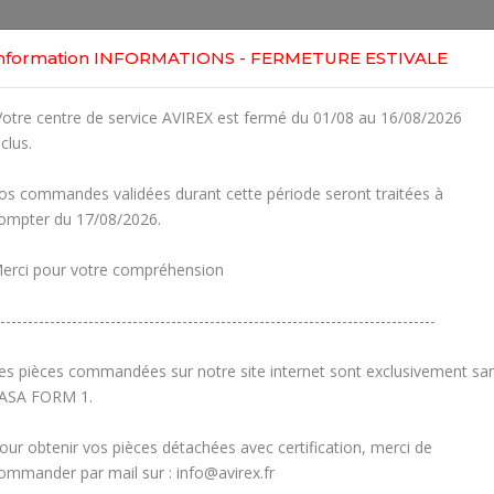
Home
Shop
Engines
Services
Workshop
nformation INFORMATIONS - FERMETURE ESTIVALE
0
otre centre de service AVIREX est fermé du 01/08 au 16/08/2026
Clic
or ROTAX 914UL
nclus.
r Part
os commandes validées durant cette période seront traitées à
Fig.
Part Number
D
ompter du 17/08/2026.
1
886563
ENGINE SUS
erci pour votre compréhension
2
941487
ALLEN SCR
-------------------------------------------------------------------------------
3
945833
LOC
es pièces commandées sur notre site internet sont exclusivement sa
5-
927952
THRUST 
ASA FORM 1.
5-
927953
THRUST 
our obtenir vos pièces détachées avec certification, merci de
ommander par mail sur : info@avirex.fr
6-7
860695