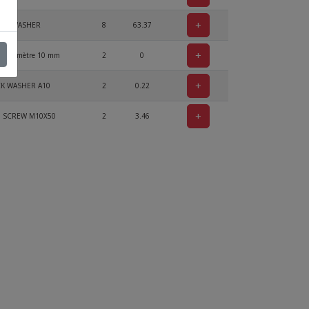
+
UP WASHER
8
63.37
+
le diamètre 10 mm
2
0
+
K WASHER A10
2
0.22
+
N SCREW M10X50
2
3.46