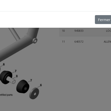
6
944240
C
Fermer
9
927410
Rondel
10
945833
LOC
11
640572
ALLE