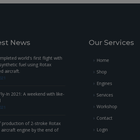
est News
Our Services
pleted world's first flight with
Home
ynthetic fuel using Rotax
 aircraft.
Shop
021
Engines
ly-In 2021: A weekend with like-
Services
d
Workshop
021
Contact
f production of 2-stroke Rotax
Login
aircraft engine by the end of