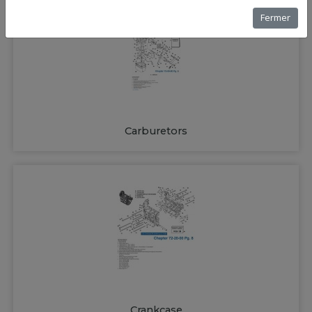
Fermer
Carburetors
Crankcase