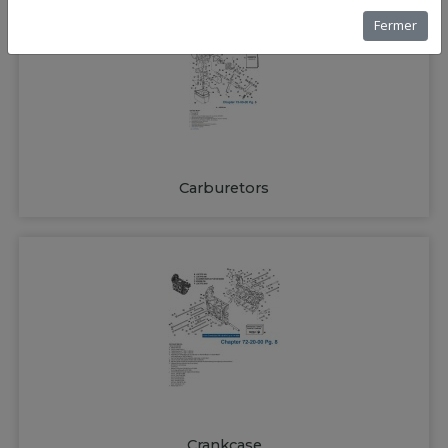
Fermer
Carburetors
Crankcase