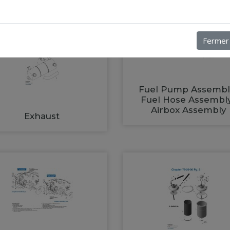
Fermer
Fuel Pump Assembl
Fuel Hose Assembl
Airbox Assembly
Exhaust