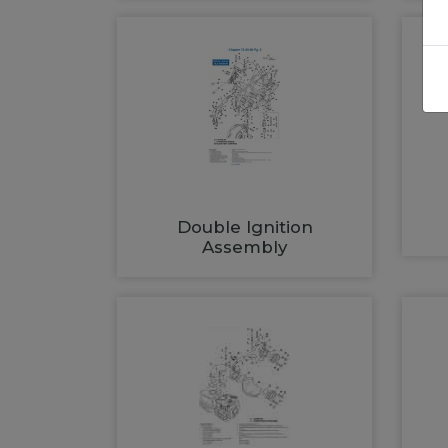
Double Ignition
Assembly