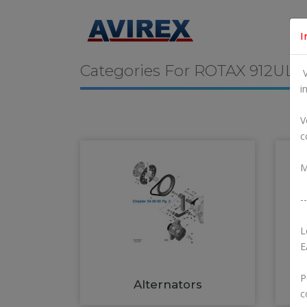
I
Categories For
ROTAX 912UL
V
i
V
c
M
--
L
E
P
Alternators
c