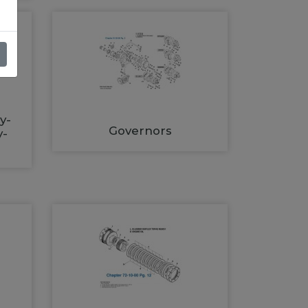
y-
Governors
y-