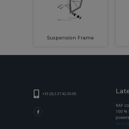
Suspension Frame
Lat
+33 (0) 2.37.42.30.09.
RAF com
100 % s
powered
06-12-2