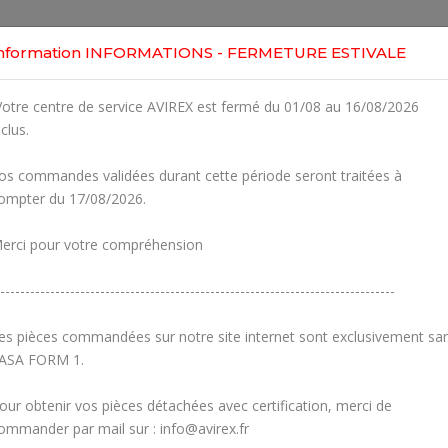
Home
Shop
Engines
Services
Workshop
nformation INFORMATIONS - FERMETURE ESTIVALE
otre centre de service AVIREX est fermé du 01/08 au 16/08/2026
nclus.
os commandes validées durant cette période seront traitées à
ompter du 17/08/2026.
erci pour votre compréhension
-------------------------------------------------------------------------------
es pièces commandées sur notre site internet sont exclusivement sa
ASA FORM 1.
our obtenir vos pièces détachées avec certification, merci de
Carburetors
Crankcase
ommander par mail sur : info@avirex.fr