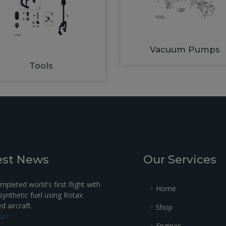
Vacuum Pumps
Tools
est News
Our Services
pleted world's first flight with
Home
ynthetic fuel using Rotax
 aircraft.
Shop
021
Engines