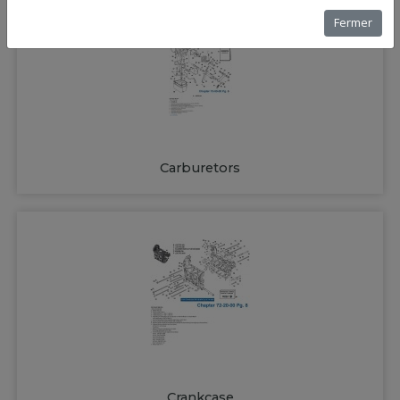
Fermer
Carburetors
Crankcase