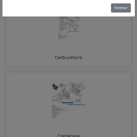
Fermer
Carburetors
Crankcase