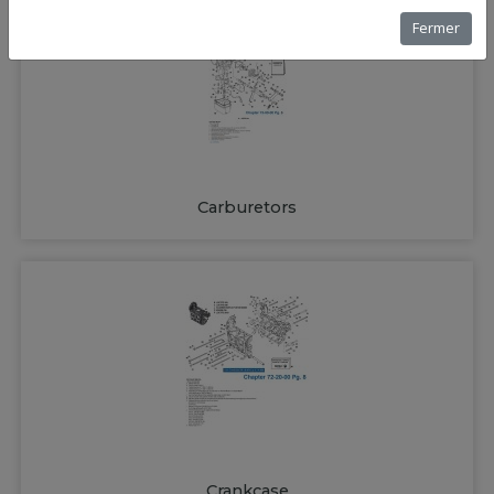
Fermer
Carburetors
Crankcase