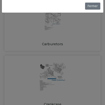
Fermer
Carburetors
Crankcase