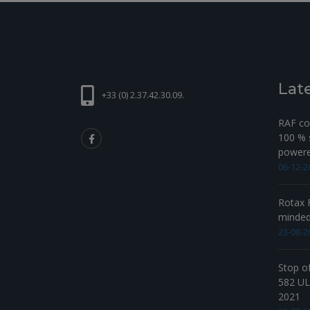
Lat
+33 (0) 2.37.42.30.09.
RAF com
100 % s
powered
06-12-2
Rotax F
minde
23-08-2
Stop o
582 UL 
2021