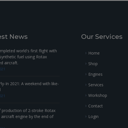
est News
Our Services
pleted world's first flight with
Home
ynthetic fuel using Rotax
 aircraft.
Shop
021
Engines
ly-In 2021: A weekend with like-
Services
d
Workshop
021
Contact
f production of 2-stroke Rotax
Login
aircraft engine by the end of