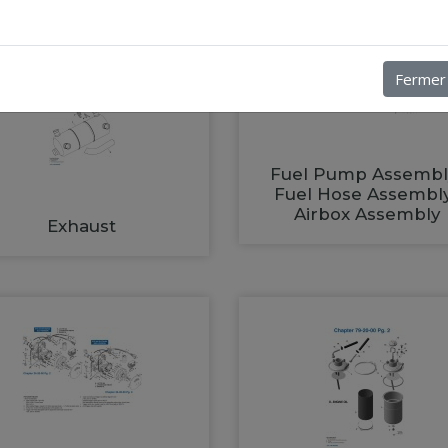
Fermer
Fuel Pump Assembl
Fuel Hose Assembl
Airbox Assembly
Exhaust