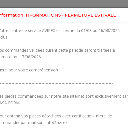
Home
Shop
Engines
Services
Workshop
nformation INFORMATIONS - FERMETURE ESTIVALE
otre centre de service AVIREX est fermé du 01/08 au 16/08/2026
nclus.
os commandes validées durant cette période seront traitées à
ompter du 17/08/2026.
erci pour votre compréhension
-------------------------------------------------------------------------------
es pièces commandées sur notre site internet sont exclusivement sa
ASA FORM 1.
our obtenir vos pièces détachées avec certification, merci de
Carburetors
Crankcase
ommander par mail sur : info@avirex.fr