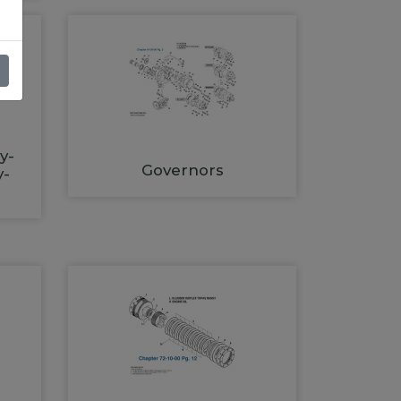
y-
Governors
y-