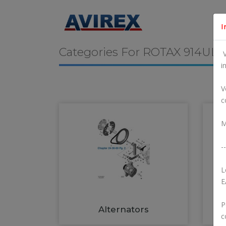
I
Categories For
ROTAX 914UL
V
i
V
c
M
--
L
E
P
Alternators
c