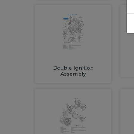
Double Ignition
Assembly