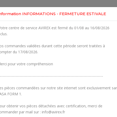
Home
Shop
Engines
Services
Workshop
nformation INFORMATIONS - FERMETURE ESTIVALE
otre centre de service AVIREX est fermé du 01/08 au 16/08/2026
nclus.
os commandes validées durant cette période seront traitées à
ompter du 17/08/2026.
erci pour votre compréhension
-------------------------------------------------------------------------------
es pièces commandées sur notre site internet sont exclusivement sa
ASA FORM 1.
our obtenir vos pièces détachées avec certification, merci de
Carburetors
Crankcase
ommander par mail sur : info@avirex.fr