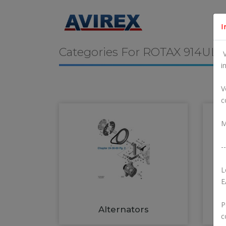
I
Categories For
ROTAX 914UL
V
i
V
c
M
--
L
E
P
Alternators
c