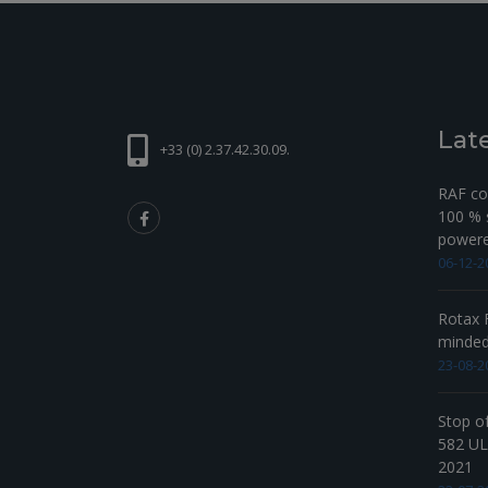
Lat
+33 (0) 2.37.42.30.09.
RAF com
100 % s
powered
06-12-2
Rotax F
minde
23-08-2
Stop o
582 UL 
2021