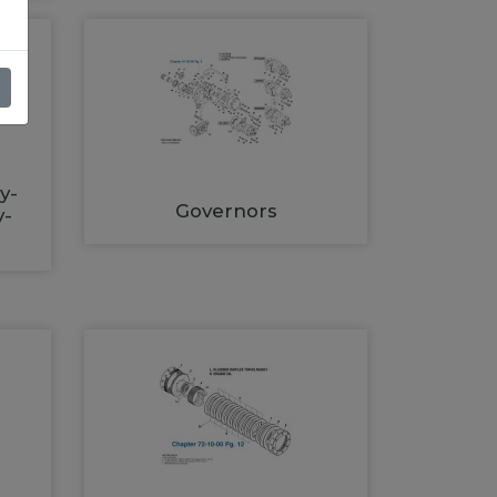
y-
Governors
y-