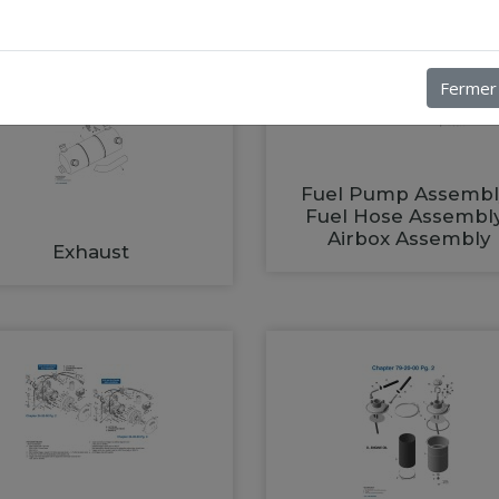
Fermer
Fuel Pump Assembl
Fuel Hose Assembl
Airbox Assembly
Exhaust