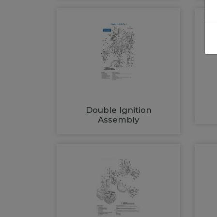
Double Ignition
Assembly