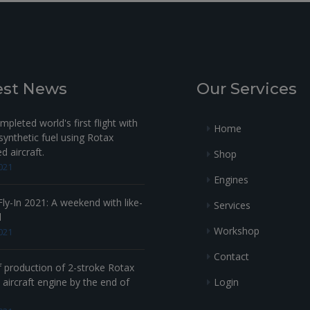
est News
Our Services
pleted world's first flight with
Home
ynthetic fuel using Rotax
 aircraft.
Shop
021
Engines
ly-In 2021: A weekend with like-
Services
d
Workshop
021
Contact
f production of 2-stroke Rotax
Login
aircraft engine by the end of