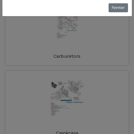
Fermer
Carburetors
Crankcase