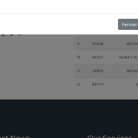
6
832362
Rouleme
7
227280
TH
Fermer
8
940316
COUNTERSU
9
834245
VACUUM
10
941521
Vis M 8 X 16
11
232925
NEEDLE
12
847773
D
13
847802
SPAC
14
950380
15
830415
O-RING DI