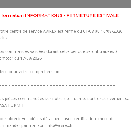
Home
Shop
Engines
Services
Workshop
nformation INFORMATIONS - FERMETURE ESTIVALE
0
otre centre de service AVIREX est fermé du 01/08 au 16/08/2026
Clic
OR CONSTANT SPEED
nclus.
 912ULS
r Part
os commandes validées durant cette période seront traitées à
ompter du 17/08/2026.
Fig.
Part Number
1
810301
OIL
erci pour votre compréhension
2
430175
-------------------------------------------------------------------------------
3
830415
O-RING DI
es pièces commandées sur notre site internet sont exclusivement sa
ASA FORM 1.
4
232241
Roulement 
our obtenir vos pièces détachées avec certification, merci de
5
945820
RETA
ommander par mail sur : info@avirex.fr