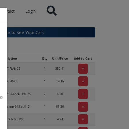
Contact
Login
k here to see Your Cart
Description
Qty
Unit/Price
Add to Cart
+
 INLET FLANGE
1
350.41
+
O-RING 46X3
1
14.16
+
N 3771-7X2-N, FPM 75
2
6.58
ns
+
réducteur 912 et 912i
1
66.36
+
INING RING 52X2
1
4.24