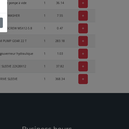
+
nt de pompe à vide
1
36.14
+
RUST WASHER
1
7.55
+
NK SCREW M5X12-5.8
1
0.47
+
 PUMP GEAR 22 T
1
283.18
+
 gouverneur hydraulique
1
1.03
+
 SLEEVE 22X28X12
1
37.82
+
RIVE SLEEVE
1
368.34
+
ER 25/31,95/13
1
31.39
+
O-RING 32X4
1
11.39
+
N 3771-7X2-N, FPM 75
6.58