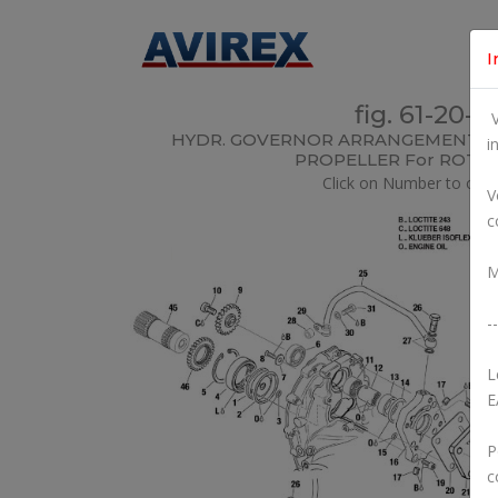
I
fig. 61-20-0
V
HYDR. GOVERNOR ARRANGEMENT F
i
PROPELLER For ROTAX
Click on Number to orde
V
c
M
--
L
E
P
c