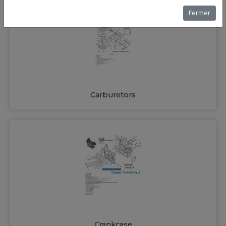
Fermer
Carburetors
Crankcase