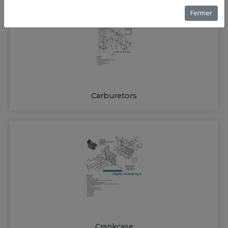
Fermer
Carburetors
Crankcase