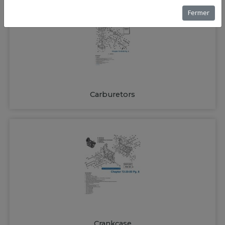
Fermer
Carburetors
Crankcase