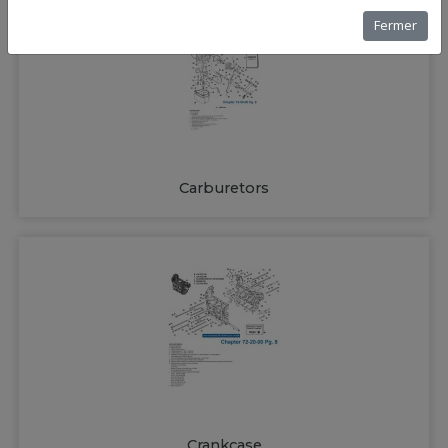
Fermer
Carburetors
Crankcase