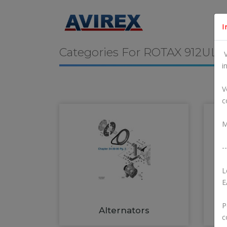
I
Categories For
ROTAX 912ULS
V
i
V
c
M
--
L
E
P
Alternators
c