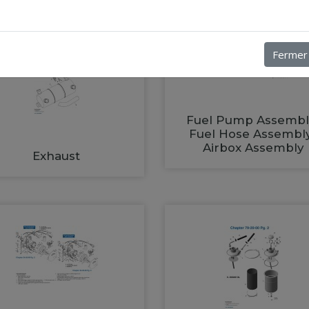
Fermer
Fuel Pump Assembl
Fuel Hose Assembl
Airbox Assembly
Exhaust