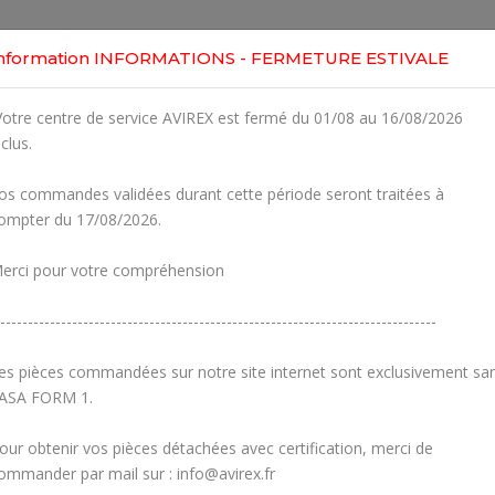
Home
Shop
Engines
Services
Workshop
nformation INFORMATIONS - FERMETURE ESTIVALE
otre centre de service AVIREX est fermé du 01/08 au 16/08/2026
nclus.
os commandes validées durant cette période seront traitées à
ompter du 17/08/2026.
erci pour votre compréhension
-------------------------------------------------------------------------------
es pièces commandées sur notre site internet sont exclusivement sa
ASA FORM 1.
our obtenir vos pièces détachées avec certification, merci de
Carburetors
Crankcase
ommander par mail sur : info@avirex.fr