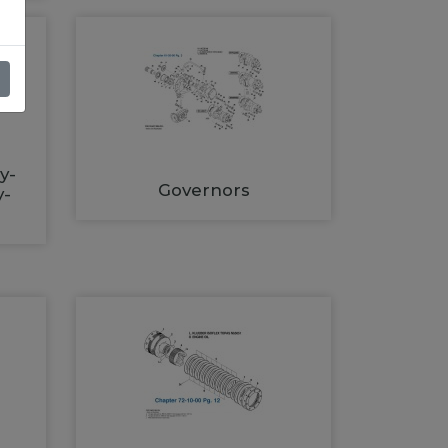
y-
Governors
y-