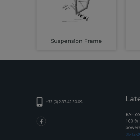
Suspension Frame
Lat
+33 (0) 2.37.42.30.09.
RAF com
100 % s
powered
06-12-2