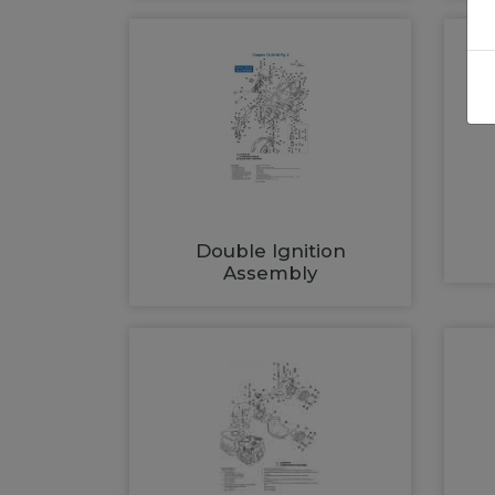
Double Ignition
Assembly