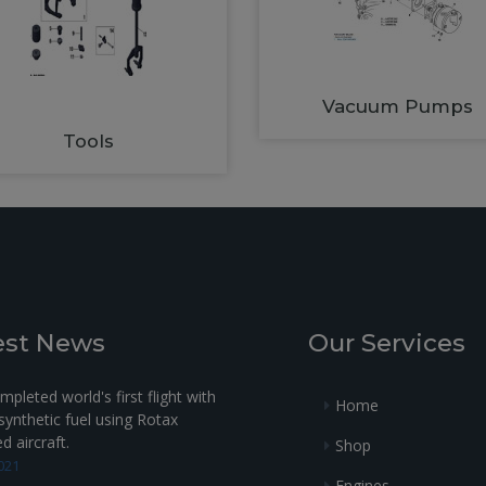
Vacuum Pumps
Tools
est News
Our Services
pleted world's first flight with
Home
ynthetic fuel using Rotax
 aircraft.
Shop
021
Engines