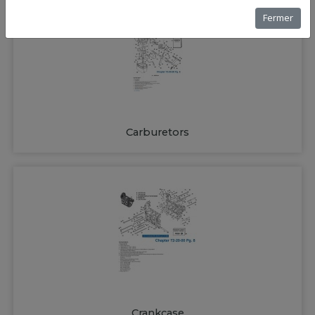
Fermer
Carburetors
Crankcase