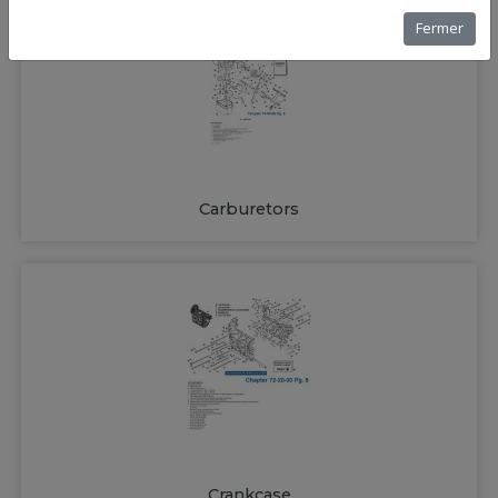
Fermer
Carburetors
Crankcase