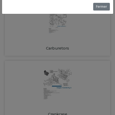
Fermer
Carburetors
Crankcase