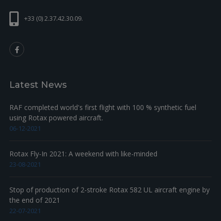
+
+33 (0) 2.37.42.30.09.
16-
922236
BENT SOCKET 80 DEGREES
8
22.88
Sortie d'eau coudée 45 degrés moteur
+
16-
922233
-8
14.77
912/914 serie
+
17
922303
FLANGE
4
58.3
+
18
950180
O-RING 19-2
4
13.31
Latest News
+
19
827962
WASHER DIN 125-A 6,4 - St
8
0.22
RAF completed world's first flight with 100 % synthetic fuel
+
20
241930
USE 241935
8
0
using Rotax powered aircraft.
06-12-2021
+
21
965531
USE T0049
2j
178.55
Rotax Fly-In 2021: A weekend with like-minded
23-08-2021
Stop of production of 2-stroke Rotax 582 UL aircraft engine by
the end of 2021
22-07-2021