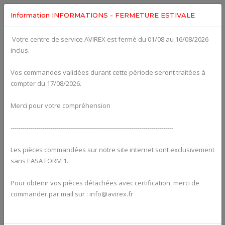
Information INFORMATIONS - FERMETURE ESTIVALE
Votre centre de service AVIREX est fermé du 01/08 au 16/08/2026
fig. 75-20-00-2
inclus.
EXPANSION TANK WITH HOSES AND CONNECTIONS For
ROTAX 912ULS
Click on Number to order Part
Vos commandes validées durant cette période seront traitées à
compter du 17/08/2026.
Click here to see Your Cart
Merci pour votre compréhension
---------------------------------------------------------------------------------
Les pièces commandées sur notre site internet sont exclusivement
sans EASA FORM 1.
Pour obtenir vos pièces détachées avec certification, merci de
commander par mail sur : info@avirex.fr