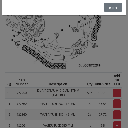
Fermer
Add
Part
to
Fig.
Number
Description
Qty
Unit/Price
Cart
DURIT D'EAU 912 DIAM.17MM
+
1-5
922250
ARh
102.13
(1METRE)
+
1
922362
WATER TUBE 280 +/-3 MM
2a
43.84
+
2
922360
WATER TUBE 180 +/-3 MM
2b
27.72
+
3
922361
WATER TUBE 285 MM
1c
43.84