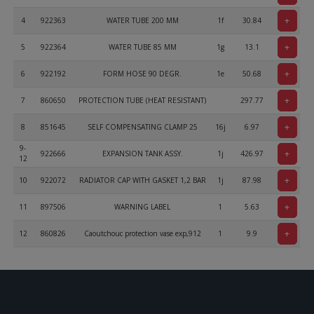
+
4
922363
WATER TUBE 200 MM
1f
30.84
+
5
922364
WATER TUBE 85 MM
1g
13.1
+
6
922192
FORM HOSE 90 DEGR.
1e
50.68
+
7
860650
PROTECTION TUBE (HEAT RESISTANT)
297.77
+
8
851645
SELF COMPENSATING CLAMP 25
16j
6.97
9-
+
922666
EXPANSION TANK ASSY.
1j
426.97
12
+
10
922072
RADIATOR CAP WITH GASKET 1,2 BAR
1j
87.98
+
11
897506
WARNING LABEL
1
5.63
+
12
860826
Caoutchouc protection vase exp,912
1
9.9
+
13
922263
Araignée d'eau 912 & 914
1i
342.6
+
14
922543
PROTECTION HOSE 30 MM
1
0
+
15
898490
WARNING LABEL EVANS COOLANT
ARk
0.96