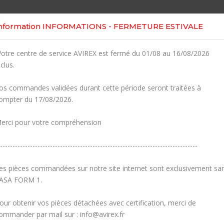
Home
Shop
Engines
Services
nformation INFORMATIONS - FERMETURE ESTIVALE
otre centre de service AVIREX est fermé du 01/08 au 16/08/2026
nclus.
os commandes validées durant cette période seront traitées à
ompter du 17/08/2026.
erci pour votre compréhension
-------------------------------------------------------------------------------
es pièces commandées sur notre site internet sont exclusivement sa
ASA FORM 1.
our obtenir vos pièces détachées avec certification, merci de
ommander par mail sur : info@avirex.fr