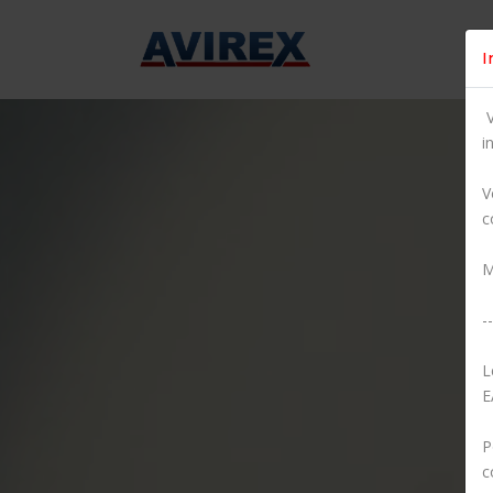
I
V
i
V
c
M
--
L
E
P
c