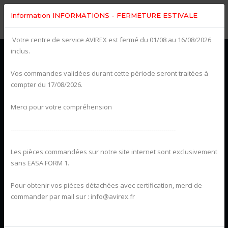
Information INFORMATIONS - FERMETURE ESTIVALE
Votre centre de service AVIREX est fermé du 01/08 au 16/08/2026
inclus.
Vos commandes validées durant cette période seront traitées à
compter du 17/08/2026.
Merci pour votre compréhension
---------------------------------------------------------------------------------
Les pièces commandées sur notre site internet sont exclusivement
sans EASA FORM 1.
Pour obtenir vos pièces détachées avec certification, merci de
commander par mail sur : info@avirex.fr